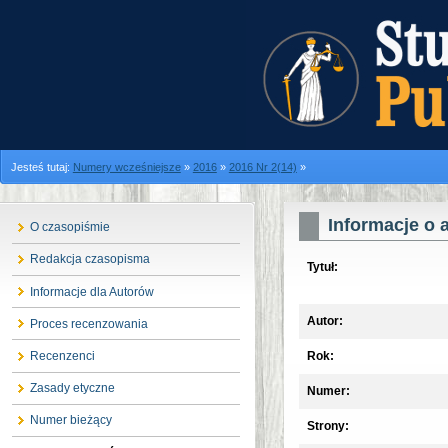
Jesteś tutaj:
Numery wcześniejsze
»
2016
»
2016 Nr 2(14)
»
Informacje o 
O czasopiśmie
Redakcja czasopisma
Tytuł:
Informacje dla Autorów
Autor:
Proces recenzowania
Rok:
Recenzenci
Zasady etyczne
Numer:
Numer bieżący
Strony: