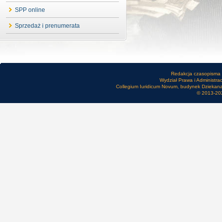
SPP online
Sprzedaż i prenumerata
Redakcja czasopisma
Wydział Prawa i Administra
Collegium Iuridicum Novum, budynek Dziekanatu
© 2013-20